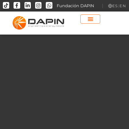
contenido
Fundación DAPIN
ES
|
EN