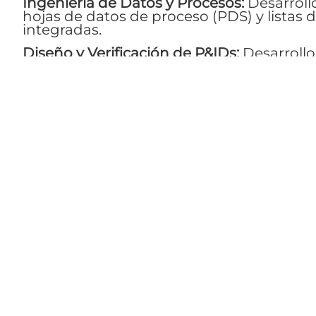
Ingeniería de Datos y Procesos:
Desarrollo
hojas de datos de proceso (PDS) y listas de
integradas.
Diseño y Verificación de P&IDs:
Desarrollo 
diagramas de tuberías e instrumentación 
consistencia del diseño.
Gestión Digital de Documentación:
Uso d
avanzadas como
BLUE BEAM
y software 
de trabajo para garantizar la trazabilidad d
El Valor de DAPIN:
Nuestra capacidad para
complejos de transferencia de calor y ge
de ingeniería masivas asegura que el
rev
complejos petroquímicos se ejecute con p
minimizando riesgos operativos durante 