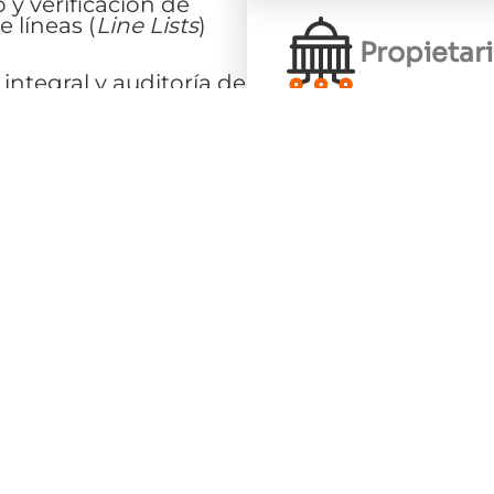
 y verificación de
 líneas (
Line Lists
)
Propietar
integral y auditoría de
para asegurar la
e herramientas
especializado de flujo
e la ingeniería.
 validar cálculos
stionar bases de datos
amp
de grandes
recisión técnica,
la expansión.