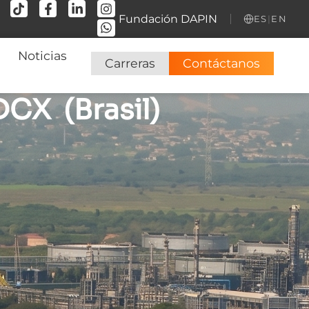
Fundación DAPIN
ES
|
EN
Noticias
Carreras
Contáctanos
CX (Brasil)