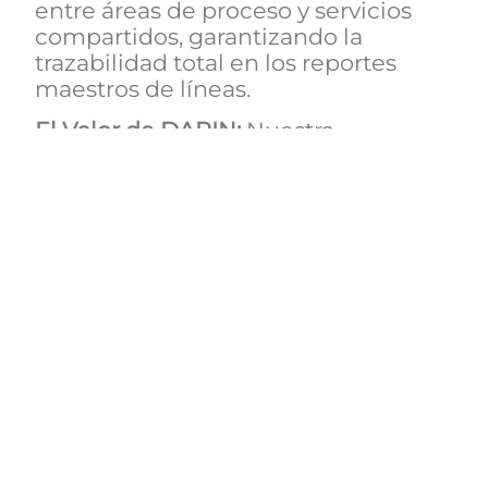
entre áreas de proceso y servicios
compartidos, garantizando la
trazabilidad total en los reportes
maestros de líneas.
El Valor de DAPIN:
Nuestra
capacidad para armonizar
normativas internacionales con los
estándares de
Saudi
Aramco
asegura
una ingeniería robusta, segura y lista
para la fase de construcción.
País
Arabia Saudita