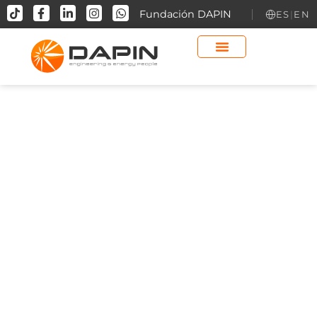
contenido
Fundación DAPIN
ES
|
EN
Riyas NGL Fractionation &
Common Facilities – Saudi
Aramco (KSA)